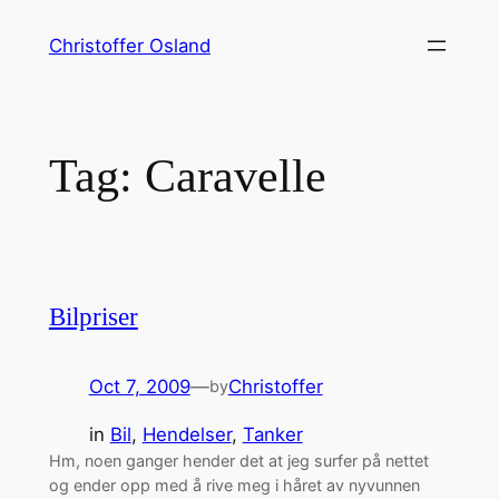
Skip
Christoffer Osland
to
content
Tag:
Caravelle
Bilpriser
Oct 7, 2009
—
Christoffer
by
in
Bil
, 
Hendelser
, 
Tanker
Hm, noen ganger hender det at jeg surfer på nettet
og ender opp med å rive meg i håret av nyvunnen