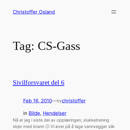
Skip
Christoffer Osland
to
content
Tag:
CS-Gass
Sivilforsvaret del 6
Feb 16, 2010
—
christoffer
by
in
Bilde
, 
Hendelser
Nå er jeg i siste del av opplæringen, slukketrening
skjer med brann 🙂 Vi øver på å lage vannvegger slik