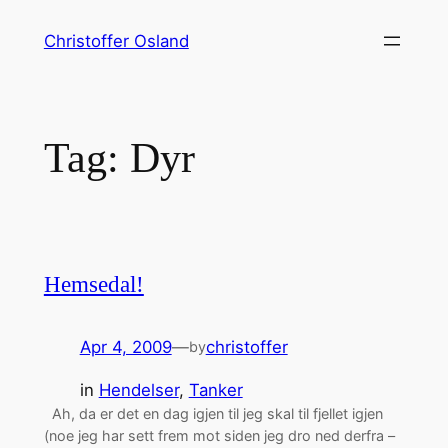
Skip
Christoffer Osland
to
content
Tag:
Dyr
Hemsedal!
Apr 4, 2009
—
christoffer
by
in
Hendelser
, 
Tanker
Ah, da er det en dag igjen til jeg skal til fjellet igjen
(noe jeg har sett frem mot siden jeg dro ned derfra –