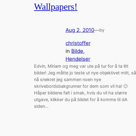
Wallpapers!
Aug 2, 2010
—
by
christoffer
in
Bilde
, 
Hendelser
Edvin, Miriam og meg var ute på tur for å ta litt
bilder! Jeg måtte jo teste ut nye objektivet mitt, så
nå snekret jeg sammen noen nye
skrivebordsbakgrunner for dem som vil ha! 🙂
Håper bildene falt i smak, hvis du vil ha større
utgave, klikker du på bildet for å komme til dA
siden…