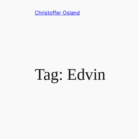
Skip
Christoffer Osland
to
content
Tag:
Edvin