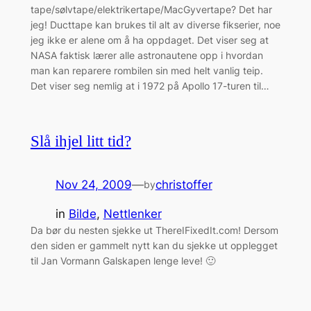
tape/sølvtape/elektrikertape/MacGyvertape? Det har
jeg! Ducttape kan brukes til alt av diverse fikserier, noe
jeg ikke er alene om å ha oppdaget. Det viser seg at
NASA faktisk lærer alle astronautene opp i hvordan
man kan reparere rombilen sin med helt vanlig teip.
Det viser seg nemlig at i 1972 på Apollo 17-turen til…
Slå ihjel litt tid?
Nov 24, 2009
—
christoffer
by
in
Bilde
, 
Nettlenker
Da bør du nesten sjekke ut ThereIFixedIt.com! Dersom
den siden er gammelt nytt kan du sjekke ut opplegget
til Jan Vormann Galskapen lenge leve! 🙂