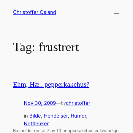
Skip
Christoffer Osland
to
content
Tag:
frustrert
Ehm, Hæ.. pepperkakehus?
Nov 30, 2009
—
christoffer
by
in
Bilde
, 
Hendelser
, 
Humor
, 
Nettlenker
Ba melder om at 7 av 10 pepperkakehus er livsfarlige