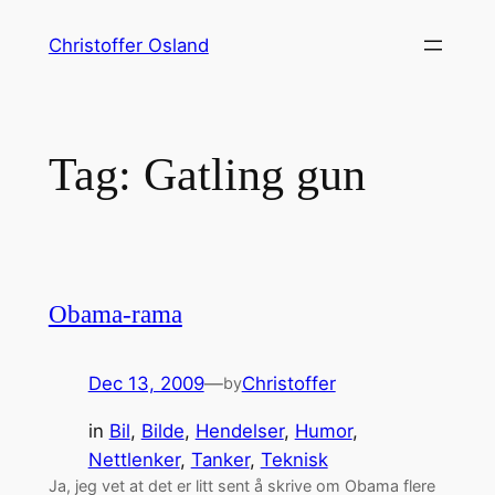
Skip
Christoffer Osland
to
content
Tag:
Gatling gun
Obama-rama
Dec 13, 2009
—
Christoffer
by
in
Bil
, 
Bilde
, 
Hendelser
, 
Humor
, 
Nettlenker
, 
Tanker
, 
Teknisk
Ja, jeg vet at det er litt sent å skrive om Obama flere