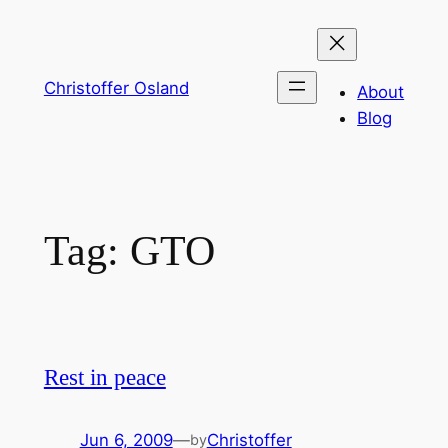
Skip
to
content
Christoffer Osland
About
Blog
Tag:
GTO
Rest in peace
Jun 6, 2009
—
Christoffer
by