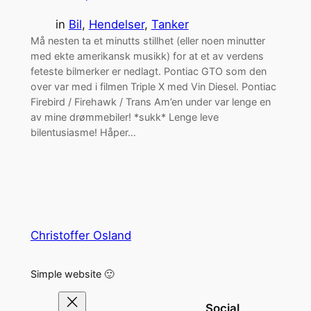
in
Bil
, 
Hendelser
, 
Tanker
Må nesten ta et minutts stillhet (eller noen minutter
med ekte amerikansk musikk) for at et av verdens
feteste bilmerker er nedlagt. Pontiac GTO som den
over var med i filmen Triple X med Vin Diesel. Pontiac
Firebird / Firehawk / Trans Am’en under var lenge en
av mine drømmebiler! *sukk* Lenge leve
bilentusiasme! Håper…
Christoffer Osland
Simple website 🙂
Social