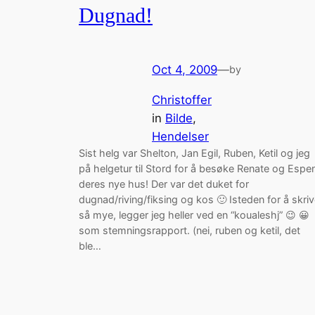
Dugnad!
Oct 4, 2009
—
by
Christoffer
in
Bilde
, 
Hendelser
Sist helg var Shelton, Jan Egil, Ruben, Ketil og jeg
på helgetur til Stord for å besøke Renate og Espen
deres nye hus! Der var det duket for
dugnad/riving/fiksing og kos 🙂 Isteden for å skri
så mye, legger jeg heller ved en “koualeshj” 😉 😀
som stemningsrapport. (nei, ruben og ketil, det
ble…