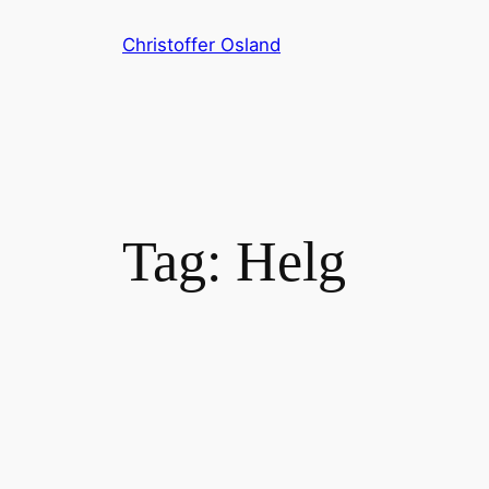
Skip
Christoffer Osland
to
content
Tag:
Helg