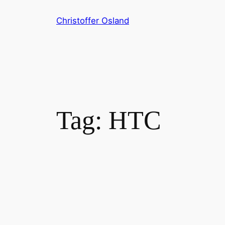
Skip
Christoffer Osland
to
content
Tag:
HTC