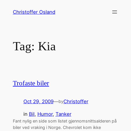
Skip
Christoffer Osland
to
content
Tag:
Kia
Trofaste biler
Oct 29, 2009
—
Christoffer
by
in
Bil
, 
Humor
, 
Tanker
Fant nylig en side som listet gjennomsnittsalderen på
biler ved vraking i Norge. Chevrolet kom ikke