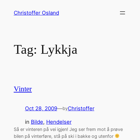
Skip
Christoffer Osland
to
content
Tag:
Lykkja
Vinter
Oct 28, 2009
—
Christoffer
by
in
Bilde
, 
Hendelser
Så er vinteren på vei igjen! Jeg ser frem mot å prøve
bilen på vinterføre, stå på ski i bakke og utenfor