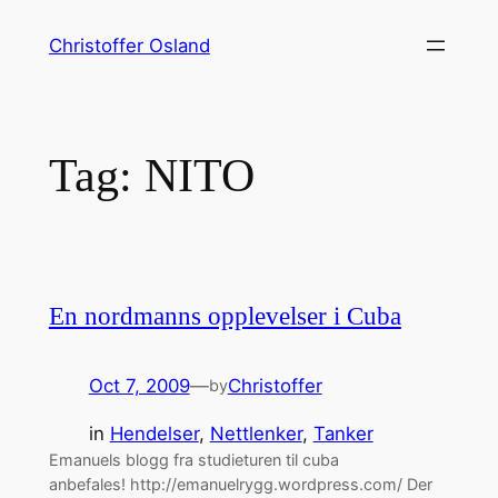
Skip
Christoffer Osland
to
content
Tag:
NITO
En nordmanns opplevelser i Cuba
Oct 7, 2009
—
Christoffer
by
in
Hendelser
, 
Nettlenker
, 
Tanker
Emanuels blogg fra studieturen til cuba
anbefales! http://emanuelrygg.wordpress.com/ Der