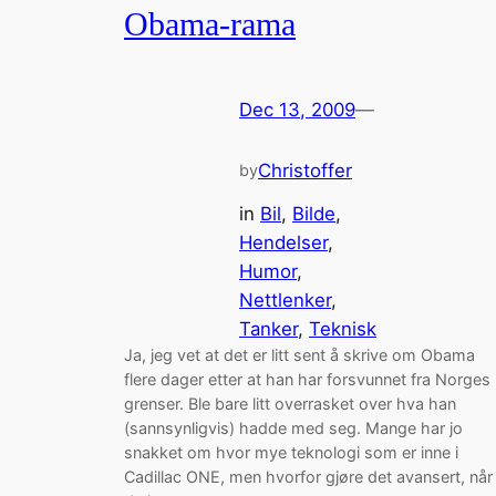
Obama-rama
Dec 13, 2009
—
Christoffer
by
in
Bil
, 
Bilde
, 
Hendelser
, 
Humor
, 
Nettlenker
, 
Tanker
, 
Teknisk
Ja, jeg vet at det er litt sent å skrive om Obama
flere dager etter at han har forsvunnet fra Norges
grenser. Ble bare litt overrasket over hva han
(sannsynligvis) hadde med seg. Mange har jo
snakket om hvor mye teknologi som er inne i
Cadillac ONE, men hvorfor gjøre det avansert, når