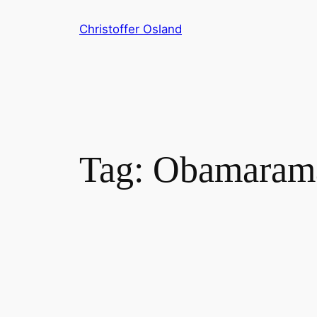
Skip
Christoffer Osland
to
content
Tag:
Obamaram