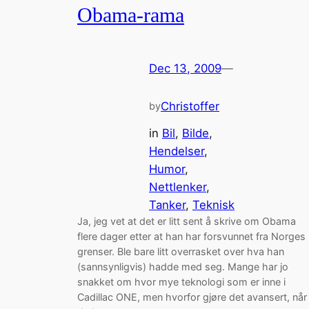
Obama-rama
Dec 13, 2009
—
Christoffer
by
in
Bil
, 
Bilde
, 
Hendelser
, 
Humor
, 
Nettlenker
, 
Tanker
, 
Teknisk
Ja, jeg vet at det er litt sent å skrive om Obama
flere dager etter at han har forsvunnet fra Norges
grenser. Ble bare litt overrasket over hva han
(sannsynligvis) hadde med seg. Mange har jo
snakket om hvor mye teknologi som er inne i
Cadillac ONE, men hvorfor gjøre det avansert, når