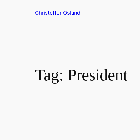
Skip
Christoffer Osland
to
content
Tag:
President