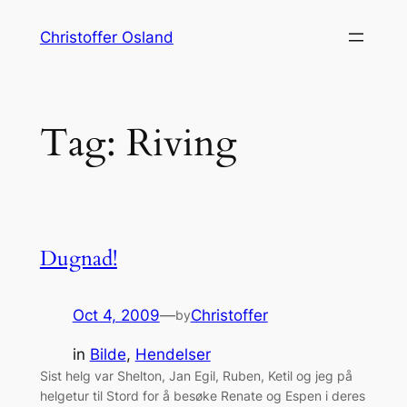
Skip
Christoffer Osland
to
content
Tag:
Riving
Dugnad!
Oct 4, 2009
—
Christoffer
by
in
Bilde
, 
Hendelser
Sist helg var Shelton, Jan Egil, Ruben, Ketil og jeg på
helgetur til Stord for å besøke Renate og Espen i deres