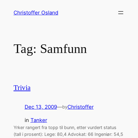
Skip
Christoffer Osland
to
content
Tag:
Samfunn
Trivia
Dec 13, 2009
—
Christoffer
by
in
Tanker
Yrker rangert fra topp til bunn, etter vurdert status
(tall i prosent): Lege: 80,4 Advokat: 66 Ingeniør: 54,5