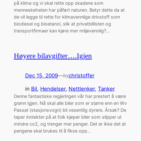
på klima og vi skal rette opp skadene som
menneskeheten har påført naturen. Betyr dette da at
de vil legge til rette for klimavennlige drivstoff som
biodiesel og bioetanol, slik at privatbillisten og
transportfirmaer kan kjøre mer miljøvennlig?…
Høyere bilavgifter….Igjen
Dec 15, 2009
—
christoffer
by
in
Bil
, 
Hendelser
, 
Nettlenker
, 
Tanker
Denne fantastiske regjeringen vår har prestert å være
grønn igjen. Nå skal alle biler som er større enn en Wv
Passat (stasjonsvogn) bli vesentlig dyrere. Årsak? De
taper inntekter på at folk kjøper biler som slipper ut
mindre co2, og trenger mer penger. Det er ikke det at
pengene skal brukes til å fikse opp…