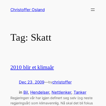
Skip
Christoffer Osland
to
content
Tag:
Skatt
2010 blir et klimaår
Dec 23, 2009
—
christoffer
by
in
Bil
, 
Hendelser
, 
Nettlenker
, 
Tanker
Regjeringen vår har igjen definert seg selv (og neste
regjeringsår) som klimavennlig. Nå skal det bli fokus