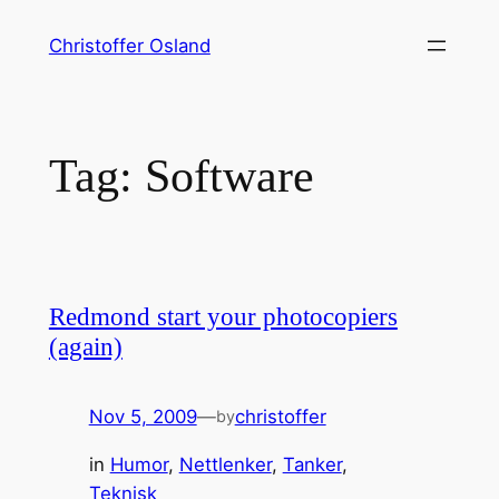
Skip
Christoffer Osland
to
content
Tag:
Software
Redmond start your photocopiers
(again)
Nov 5, 2009
—
christoffer
by
in
Humor
, 
Nettlenker
, 
Tanker
, 
Teknisk