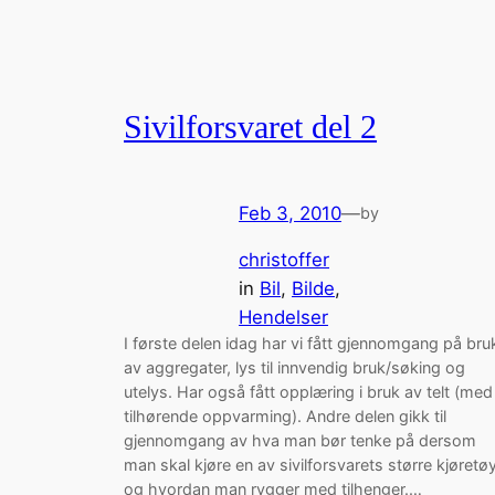
Sivilforsvaret del 2
Feb 3, 2010
—
by
christoffer
in
Bil
, 
Bilde
, 
Hendelser
I første delen idag har vi fått gjennomgang på bru
av aggregater, lys til innvendig bruk/søking og
utelys. Har også fått opplæring i bruk av telt (med
tilhørende oppvarming). Andre delen gikk til
gjennomgang av hva man bør tenke på dersom
man skal kjøre en av sivilforsvarets større kjøretøy
og hvordan man rygger med tilhenger.…