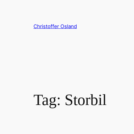
Skip
to
content
Christoffer Osland
Tag:
Storbil