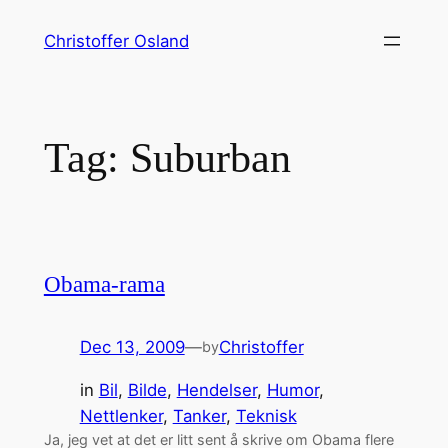
Skip
Christoffer Osland
to
content
Tag:
Suburban
Obama-rama
Dec 13, 2009
—
Christoffer
by
in
Bil
, 
Bilde
, 
Hendelser
, 
Humor
, 
Nettlenker
, 
Tanker
, 
Teknisk
Ja, jeg vet at det er litt sent å skrive om Obama flere