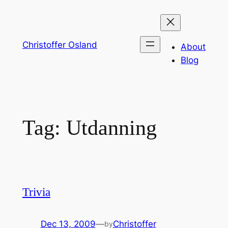
Skip
to
content
Christoffer Osland
About
Blog
Tag:
Utdanning
Trivia
Dec 13, 2009
—
Christoffer
by