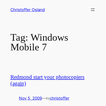
Skip
Christoffer Osland
to
content
Tag:
Windows
Mobile 7
Redmond start your photocopiers
(again)
Nov 5, 2009
—
christoffer
by