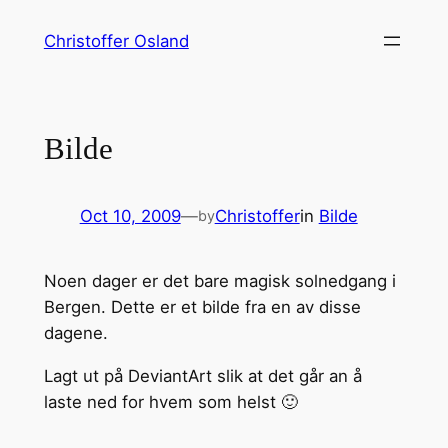
Skip
Christoffer Osland
to
content
Bilde
Oct 10, 2009
—
Christoffer
in
Bilde
by
Noen dager er det bare magisk solnedgang i
Bergen. Dette er et bilde fra en av disse
dagene.
Lagt ut på DeviantArt slik at det går an å
laste ned for hvem som helst 🙂