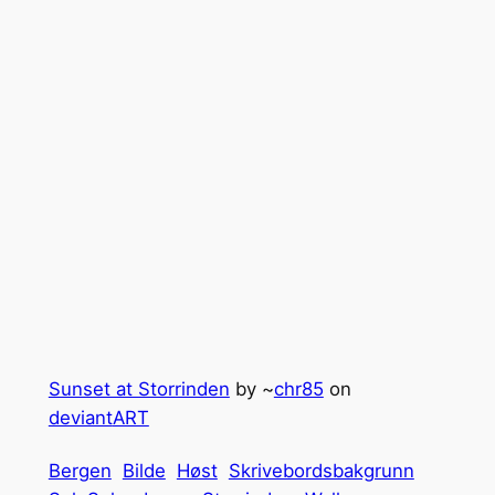
Sunset at Storrinden
by ~
chr85
on
deviant
ART
Bergen
Bilde
Høst
Skrivebordsbakgrunn