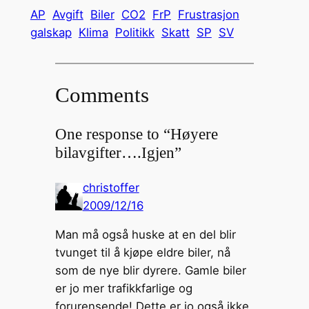
AP
Avgift
Biler
CO2
FrP
Frustrasjon
galskap
Klima
Politikk
Skatt
SP
SV
Comments
One response to “Høyere
bilavgifter….Igjen”
christoffer
2009/12/16
Man må også huske at en del blir
tvunget til å kjøpe eldre biler, nå
som de nye blir dyrere. Gamle biler
er jo mer trafikkfarlige og
forurensende! Dette er jo også ikke