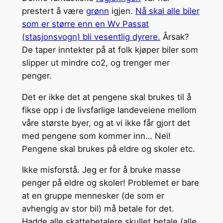
prestert å være
grønn
igjen.
Nå skal alle biler
som er større enn en Wv Passat
(stasjonsvogn) bli vesentlig dyrere.
Årsak?
De taper inntekter på at folk kjøper biler som
slipper ut mindre co2, og trenger mer
penger.
Det er ikke det at pengene skal brukes til å
fikse opp i de livsfarlige landeveiene mellom
våre største byer, og at vi ikke får gjort det
med pengene som kommer inn… Nei!
Pengene skal brukes på eldre og skoler etc.
Ikke misforstå. Jeg er for å bruke masse
penger på eldre og skoler! Problemet er bare
at en gruppe mennesker (de som er
avhengig av stor bil) må betale for det.
Hadde alle skattebetalere skullet betale (alle