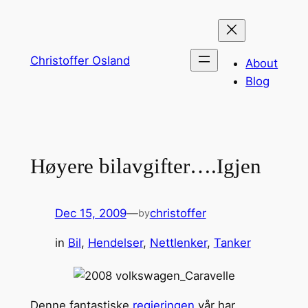
Skip
to
content
Christoffer Osland
About
Blog
Høyere bilavgifter….Igjen
Dec 15, 2009
—
christoffer
by
in
Bil
, 
Hendelser
, 
Nettlenker
, 
Tanker
Denne fantastiske
regjeringen
vår har