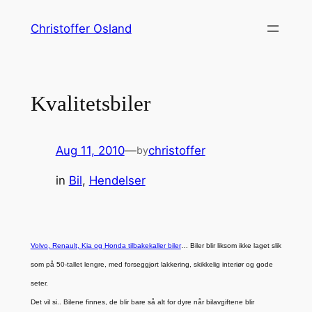
Skip
Christoffer Osland
to
content
Kvalitetsbiler
Aug 11, 2010
—
christoffer
by
in
Bil
, 
Hendelser
Volvo, Renault, Kia og Honda tilbakekaller biler
… Biler blir liksom ikke laget slik
som på 50-tallet lengre, med forseggjort lakkering, skikkelig interiør og gode
seter.
Det vil si.. Bilene finnes, de blir bare så alt for dyre når bilavgiftene blir