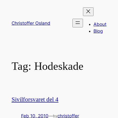
Skip
to
content
Christoffer Osland
About
Blog
Tag:
Hodeskade
Sivilforsvaret del 4
Feb 10, 2010
—
christoffer
by