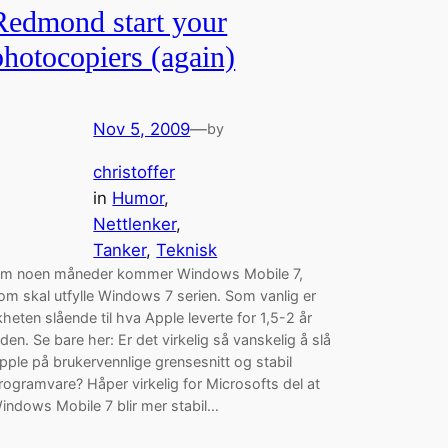
Redmond start your
photocopiers (again)
Nov 5, 2009
—
by
christoffer
in
Humor
, 
Nettlenker
, 
Tanker
, 
Teknisk
m noen måneder kommer Windows Mobile 7,
om skal utfylle Windows 7 serien. Som vanlig er
ikheten slående til hva Apple leverte for 1,5-2 år
iden. Se bare her: Er det virkelig så vanskelig å slå
pple på brukervennlige grensesnitt og stabil
rogramvare? Håper virkelig for Microsofts del at
indows Mobile 7 blir mer stabil…