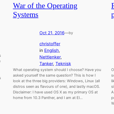
War of the Operating
Systems
Oct 21, 2016
—
by
christoffer
in
English
, 
s
Nettlenker
, 
e
Tanker
, 
Teknisk
What operating system should I choose? Have you
O
asked yourself the same question? This is how I
s
s
look at the three big providers: Windows, Linux (all
l
distros seen as flavours of one), and lastly macOS.
s
Disclaimer: I have used OS X as my primary OS at
A
home from 10.3 Panther, and I am at El…
p
W