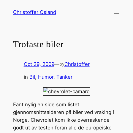
Skip
Christoffer Osland
to
content
Trofaste biler
Oct 29, 2009
—
Christoffer
by
in
Bil
, 
Humor
, 
Tanker
Fant nylig en side som listet
gjennomsnittsalderen på biler ved vraking i
Norge. Chevrolet kom ikke overraskende
godt ut av testen foran alle de europeiske