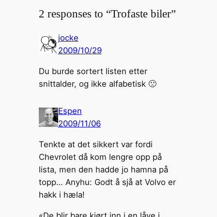
2 responses to “Trofaste biler”
jocke
2009/10/29
Du burde sortert listen etter
snittalder, og ikke alfabetisk 🙁
Espen
2009/11/06
Tenkte at det sikkert var fordi
Chevrolet då kom lengre opp på
lista, men den hadde jo hamna på
topp… Anyhu: Godt å sjå at Volvo er
hakk i hæla!
«De blir bare kjørt inn i en låve i