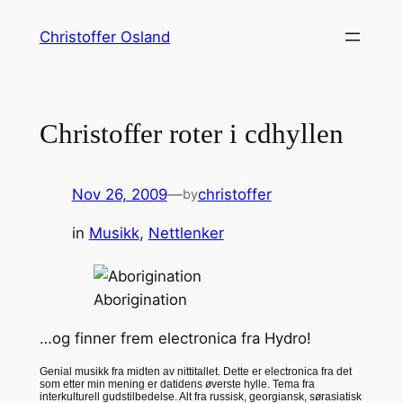
Skip
Christoffer Osland
to
content
Christoffer roter i cdhyllen
Nov 26, 2009
—
christoffer
by
in
Musikk
, 
Nettlenker
Aborigination
…og finner frem electronica fra Hydro!
Genial musikk fra midten av nittitallet. Dette er electronica fra det
som etter min mening er datidens øverste hylle. Tema fra
interkulturell gudstilbedelse. Alt fra russisk, georgiansk, sørasiatisk