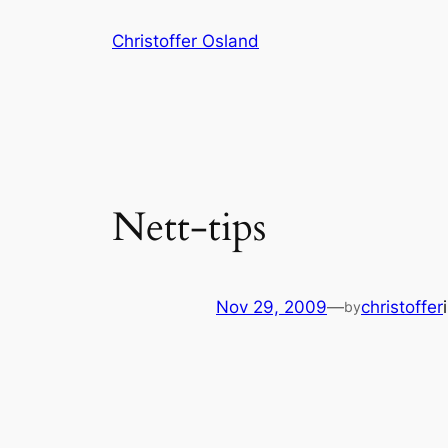
Skip
Christoffer Osland
to
content
Nett-tips
Nov 29, 2009
—
christoffer
by