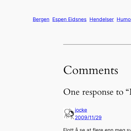
Bergen
Espen Eidsnes
Hendelser
Humo
Comments
One response to “
jocke
2009/11/29
Flott å se at flere enn meg s