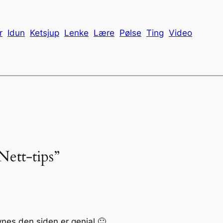
r
Idun
Ketsjup
Lenke
Lære
Pølse
Ting
Video
Nett-tips”
ynes den siden er genial 🙂